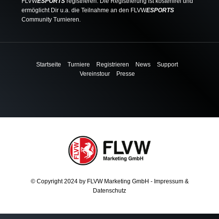
FLVW
ESPORTS
registrieren. Die Registrierung ist kostenfrei und
ermöglicht Dir u.a. die Teilnahme an den FLVW
ESPORTS
Community Turnieren.
Startseite
Turniere
Registrieren
News
Support
Vereinstour
Presse
© Copyright 2024 by
FLVW Marketing GmbH
-
Impressum
&
Datenschutz