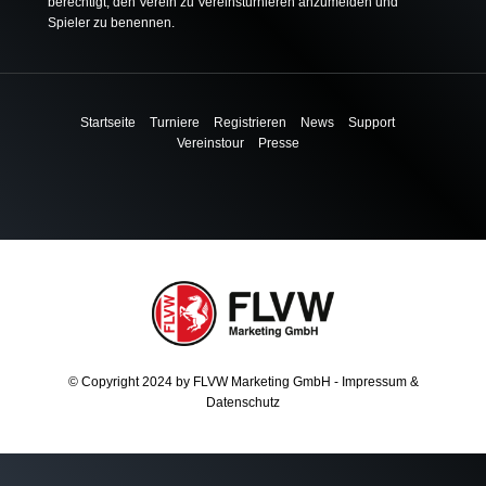
berechtigt, den Verein zu Vereinsturnieren anzumelden und
Spieler zu benennen.
Startseite
Turniere
Registrieren
News
Support
Vereinstour
Presse
© Copyright 2024 by
FLVW Marketing GmbH
-
Impressum
&
Datenschutz