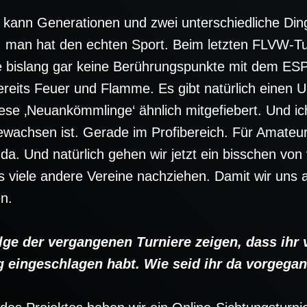
ann Generationen und zwei unterschiedliche Ding
A, man hat den echten Sport. Beim letzten FLVW-T
die bislang gar keine Berührungspunkte mit dem E
ereits Feuer und Flamme. Es gibt natürlich einen
ese ‚Neuankömmlinge‘ ähnlich mitgefiebert. Und i
gewachsen ist. Gerade im Profibereich. Für Amateur
da. Und natürlich gehen wir jetzt ein bisschen von
ass viele andere Vereine nachziehen. Damit wir uns 
n.
e der vergangenen Turniere zeigen, dass ihr 
g eingeschlagen habt. Wie seid ihr da vorgega