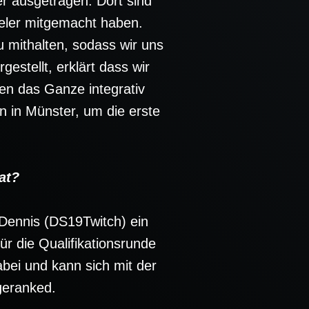
er ausgetragen. Dort sind
ieler mitgemacht haben.
 mithalten, sodass wir uns
stellt, erklärt dass wir
len das Ganze integrativ
in Münster, um die erste
at?
t Dennis (DS19Twitch) ein
für die Qualifikationsrunde
abei und kann sich mit der
geranked.