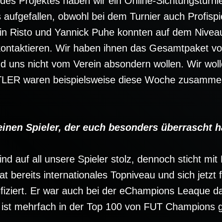
des Projektes haben wir ein Online-Sichtungsturni
 aufgefallen, obwohl bei dem Turnier auch Profisp
in Risto und Yannick Puhe konnten auf dem Niveau
ontaktieren. Wir haben ihnen das Gesamtpaket vorge
und uns nicht vom Verein absondern wollen. Wir wol
LER waren beispielsweise diese Woche zusammen 
en Spieler, der euch besonders überrascht h
ind auf all unsere Spieler stolz, dennoch sticht mi
at bereits internationales Topniveau und sich jetzt 
ifiziert. Er war auch bei der eChampions Leaque d
r ist mehrfach in der Top 100 von FUT Champions 