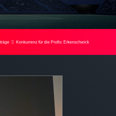
träge
Konkurrenz für die Profis: Erkenschwick