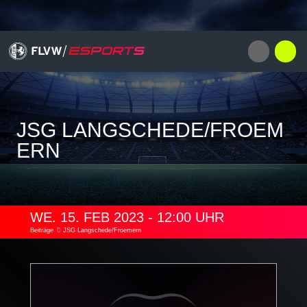
JSG LANGSCHEDE/FROEM
ERN
WE. 15. FEB 2023 - 12:00 UHR
Beiträge
JSG Langschede/Froemern