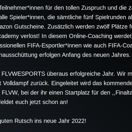
Teilnehmer*innen für den tollen Zuspruch und die 
le Spieler*innen, die sämtliche fünf Spielrunden a
zon Gutscheine. Zusätzlich werden zwölf Plätze f
ademy verlost! In diesem Online-Coaching werdet i
sionellen FIFA-Esportler*innen wie auch FIFA-Coa
nausschüttung erfolgen Anfang des neuen Jahres.
r FLVWESPORTS überaus erfolgreiche Jahr. Wir m
 Volldampf zurück. Eingeleitet wird das kommende
VW, bei der ihr einen Startplatz für den ,,Finalta
ldet euch jetzt schon an!
uten Rutsch ins neue Jahr 2022!