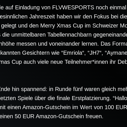
e auf Einladung von FLVWESPORTS noch einmal an
innlichen Jahreszeit haben wir den Fokus bei di
elegt und den Merry Xmas Cup im Schweizer Mode
ls die unmittelbaren Tabellennachbarn gegeneinande
nhöhe messen und voneinander lernen. Das Format 
ekannten Gesichtern wie “Emriola“, “JH7“, “Ayman
as Cup auch viele neue Teilnehmer*innen ihr Deb
Ende hin spannend: in Runde fünf waren gleich meh
etzten Spiele über die finale Erstplatzierung. “Hall
amit einen Amazon-Gutschein im Wert von 100 EUR.
uf einen 50 EUR Amazon-Gutschein freuen.